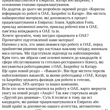
працевлаштуватися в Еміратах, Катарі або Бахрейні, з
основними етапами працевлаштування.
На додаток до цього ми розробили окремий розділ «Корисна
інформація по роботі в ОАЕ, Бахрейні та Катарі». Він містить
найкорисніші матеріали, які допоможуть в процесі
працевлаштування в Еміратах: бланк Application Form,
приклад заповненої анкети, приклад робочої візи в ОАЕ,
пам’ятка виїжджають в ОАЕ та ін.
Хочете зрозуміти, чому вигідно працювати в ОАЕ?
Прочитайте підготовлений нами матеріал!
Напевно у всіх, хто замислювався про роботу в ОАЕ, перед
прийняттям рішення про настільки важливу поїздку, виникала
маса питань. Ми підготували відповіді на найпоширеніші.
Крім того, ми зібрали самі основні вимоги до кандидатів зі
сфери обслуговування та готельно-ресторанного бізнесу, які
висуваються роботодавцями з ОАЕ, Бахрейну та Катару.
Ще один новий розділ – «Вакансії». Він буде містити перелік
найосновніших вакансій, за якими роботодавці з ОАЕ, Катару
та Бахрейну шукають фахівців для роботи в готелях,
ресторанах, SPA-центрах та інших компаніях.
Всім хто хоче влаштуватися на роботу в ОАЕ, варто звернути
увагу на новий розділ «Акції»! Так вже стартувала акція
«Другий раз дешевше». Суть її полягає в тому, що всі
кандидати, які раніше працевлаштувалися в Еміратах або
іншій країні за допомогою нашого агентства, автоматично