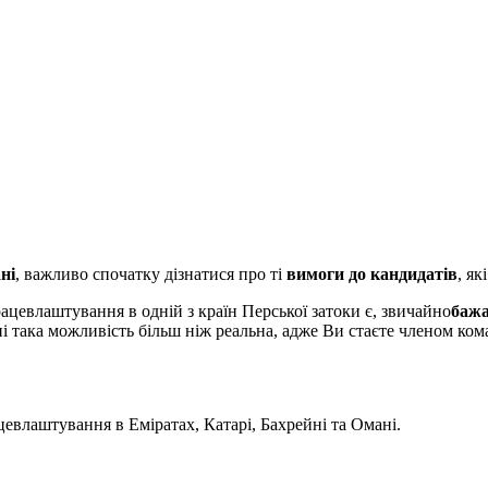
ні
, важливо спочатку дізнатися про ті
вимоги до кандидатів
, я
цевлаштування в одній з країн Перської затоки є, звичайно
бажа
і така можливість більш ніж реальна, адже Ви стаєте членом ком
цевлаштування в Еміратах, Катарі, Бахрейні та Омані.