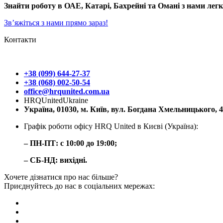
Знайти роботу в ОАЕ, Катарі, Бахрейні та Омані з нами лег
Зв’яжіться з нами прямо зараз!
Контакти
+38 (099) 644-27-37
+38 (068) 002-50-54
office@hrqunited.com.ua
HRQUnitedUkraine
Україна, 01030, м. Київ, вул. Богдана Хмельницького, 
Графік роботи офісу HRQ United в Києві (Україна):
– ПН-ПТ: с 10:00 до 19:00;
– СБ-НД: вихідні.
Хочете дізнатися про нас більше?
Приєднуйтесь до нас в соціальних мережах: