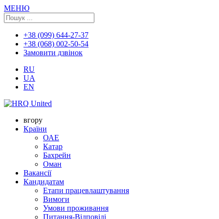
МЕНЮ
+38 (099) 644-27-37
+38 (068) 002-50-54
Замовити дзвінок
RU
UA
EN
вгору
Країни
ОАЕ
Катар
Бахрейн
Оман
Вакансії
Кандидатам
Етапи працевлаштування
Вимоги
Умови проживання
Питання-Відповіді