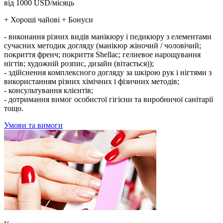
від 1000 USD/місяць
+ Хороші чайові + Бонуси
- виконання різних видів манікюру і педикюру з елементами
сучасних методик догляду (манікюр жіночий / чоловічий;
покриття френч; покриття Shellac; гелиевое нарощування
нігтів; художній розпис, дизайн (вітається));
- здійснення комплексного догляду за шкірою рук і нігтями з
використанням різних хімічних і фізичних методів;
- консультування клієнтів;
- дотримання вимог особистої гігієни та виробничої санітарії
тощо.
Умови та вимоги