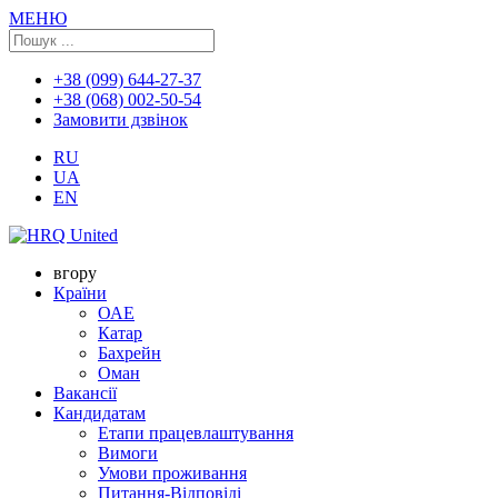
МЕНЮ
+38 (099) 644-27-37
+38 (068) 002-50-54
Замовити дзвінок
RU
UA
EN
вгору
Країни
ОАЕ
Катар
Бахрейн
Оман
Вакансії
Кандидатам
Етапи працевлаштування
Вимоги
Умови проживання
Питання-Відповіді