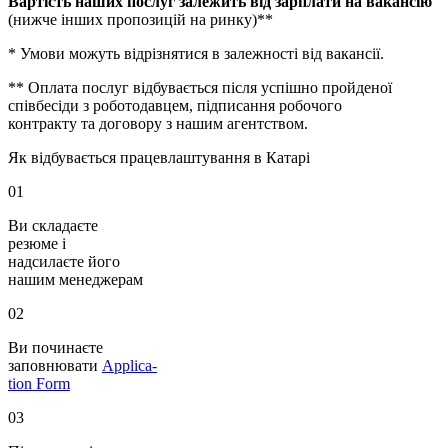
Вартість наших послуг залежить від зарплати на вакансію
(нижче інших пропозицій на ринку)**
* Умови можуть відрізнятися в залежності від вакансії.
** Оплата послуг відбувається після успішно пройденої
співбесіди з роботодавцем, підписання робочого
контракту та договору з нашим агентством.
Як відбувається працевлаштування в Катарі
01
Ви складаєте
резюме і
надсилаєте його
нашим менеджерам
02
Ви починаєте
заповнювати
Applica-
tion Form
03