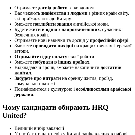
Отримаєте
досвід роботи
за кордоном.
Вас чекають
знайомства з людьми
з різних країн світу,
які приїжджають до Катару.
Зможете
поглибити знання
англійської мови.
Будете
жити в одній з найрозвиненіших
, сучасних і
безпечних країн.
Отримаєте нові навички та досвід у
професійній сфері
.
Зможете
проводити вихідні
на кращих пляжах Перської
затоки.
Отримайте гідну оплату
своєї роботи.
Зможете
побувати в інших країнах
.
Відкладаючи гроші, зможете накопичити
достатній
капітал
.
Забудете про витрати
на оренду житла, проїзд,
комунальні платежі.
Познайомитеся з культурою і
особливостями арабської
держави
.
Чому кандидати обирають HRQ
United?
Великий вибір вакансій
У нас багато партнерів у Катарі, зацікавлених в наборі