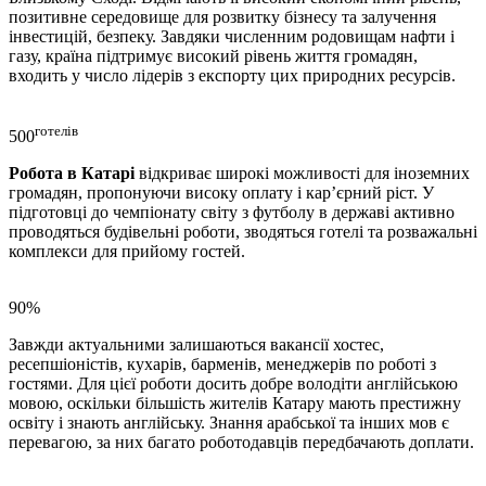
позитивне середовище для розвитку бізнесу та залучення
інвестицій, безпеку. Завдяки численним родовищам нафти і
газу, країна підтримує високий рівень життя громадян,
входить у число лідерів з експорту цих природних ресурсів.
готелів
500
Робота в Катарі
відкриває широкі можливості для іноземних
громадян, пропонуючи високу оплату і кар’єрний ріст. У
підготовці до чемпіонату світу з футболу в державі активно
проводяться будівельні роботи, зводяться готелі та розважальні
комплекси для прийому гостей.
90%
Завжди актуальними залишаються вакансії хостес,
ресепшіоністів, кухарів, барменів, менеджерів по роботі з
гостями. Для цієї роботи досить добре володіти англійською
мовою, оскільки більшість жителів Катару мають престижну
освіту і знають англійську. Знання арабської та інших мов є
перевагою, за них багато роботодавців передбачають доплати.