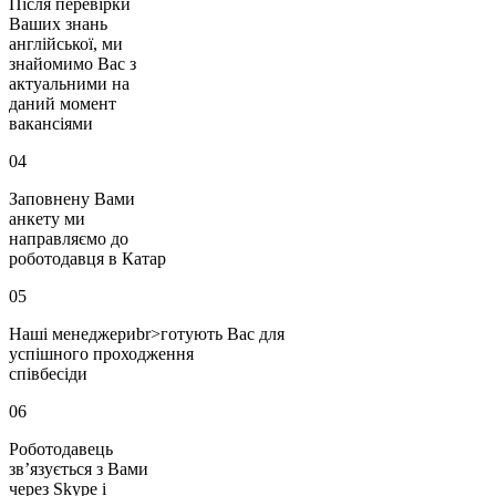
Після перевірки
Ваших знань
англійської, ми
знайомимо Вас з
актуальними на
даний момент
вакансіями
04
Заповнену Вами
анкету ми
направляємо до
роботодавця в Катар
05
Наші менеджериbr>готують Вас для
успішного проходження
співбесіди
06
Роботодавець
зв’язується з Вами
через Skype і