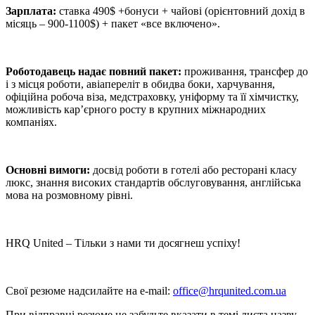
Зарплата:
ставка 490$ +бонуси + чайові (орієнтовний дохід в
місяць – 900-1100$) + пакет «все включено».
Роботодавець надає повний пакет:
проживання, трансфер до
і з місця роботи, авіапереліт в обидва боки, харчування,
офіційна робоча віза, медстраховку, уніформу та її хімчистку,
можливість кар’єрного росту в крупних міжнародних
компаніях.
Основні вимоги:
досвід роботи в готелі або ресторані класу
люкс, знання високих стандартів обслуговування, англійська
мова на розмовному рівні.
HRQ United – Тільки з нами ти досягнеш успіху!
Свої резюме надсилайте на e-mail:
office@hrqunited.com.ua
При відправці резюме не забудьте вказати в темі листа назву