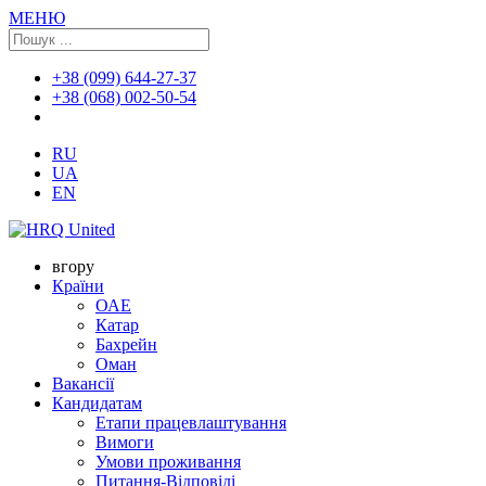
МЕНЮ
+38 (099) 644-27-37
+38 (068) 002-50-54
RU
UA
EN
вгору
Країни
ОАЕ
Катар
Бахрейн
Оман
Вакансії
Кандидатам
Етапи працевлаштування
Вимоги
Умови проживання
Питання-Відповіді