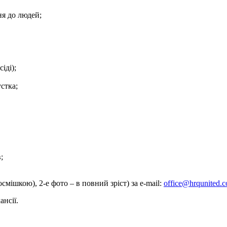
ня до людей;
іді);
стка;
;
смішкою), 2-е фото – в повний зріст) за e-mail:
office@hrqunited.
ансії.