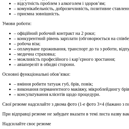
– відсутність проблем з алкоголем і здоров’ям;
– комунікабельність, доброзичливість, позитивне ставлен
– приємна зовнішність.
Умови роботи:
– офіційний робочий контракт на 2 роки;
– конкурентний рівень зарплати (обговорюється на співбес
– робоча віза;
– оплачуване проживання, транспорт до та з роботи, відпу
– медична страховка;
– можливість професійного і кар’єрного зростання;
– авіапереліт в обидві сторони.
Основні функціональні обов’язки:
– вміння робити татуаж губ, брів, повік;
– виконання перманентного макіяжу, мікроблейдингу брів
– консультування клієнтів щодо процедури.
Свої резюме надсилайте з двома фото (1-е фото 3×4 (бажано з по
При відправці резюме не забудьте вказати в темі листа назву вак
Надсилайте своє резюме