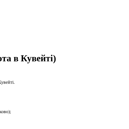
та в Кувейті)
Кувейті.
ково);