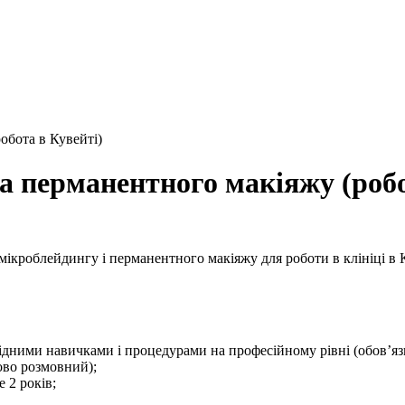
обота в Кувейті)
та перманентного макіяжу (робо
мікроблейдингу і перманентного макіяжу для роботи в клініці в 
бхідними навичками і процедурами на професійному рівні (обов’яз
ово розмовний);
 2 років;