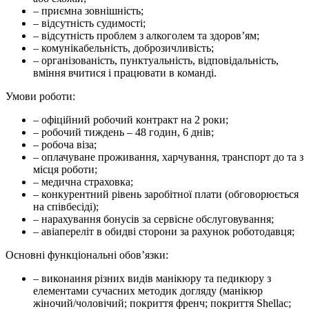
– приємна зовнішність;
– відсутність судимості;
– відсутність проблем з алкоголем та здоров’ям;
– комунікабельність, доброзичливість;
– організованість, пунктуальність, відповідальність,
вміння вчитися і працювати в команді.
Умови роботи:
– офіційний робочий контракт на 2 роки;
– робочий тиждень – 48 годин, 6 днів;
– робоча віза;
– оплачуване проживання, харчування, транспорт до та з
місця роботи;
– медична страховка;
– конкурентний рівень заробітної плати (обговорюється
на співбесіді);
– нарахування бонусів за сервісне обслуговування;
– авіапереліт в обидві сторони за рахунок роботодавця;
Основні функціональні обов’язки:
– виконання різних видів манікюру та педикюру з
елементами сучасних методик догляду (манікюр
жіночий/чоловічий; покриття френч; покриття Shellac;