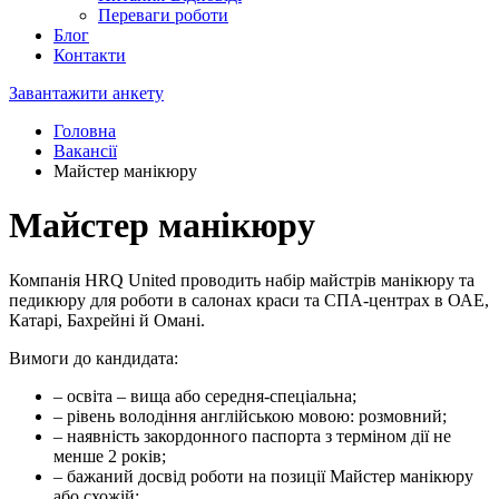
Переваги роботи
Блог
Контакти
Завантажити анкету
Головна
Вакансії
Майстер манікюру
Майстер манікюру
Компанія HRQ United проводить набір майстрів манікюру та
педикюру для роботи в салонах краси та СПА-центрах в ОАЕ,
Катарі, Бахрейні й Омані.
Вимоги до кандидата:
– освіта – вища або середня-спеціальна;
– рівень володіння англійською мовою: розмовний;
– наявність закордонного паспорта з терміном дії не
менше 2 років;
– бажаний досвід роботи на позиції Майстер манікюру
або схожій;